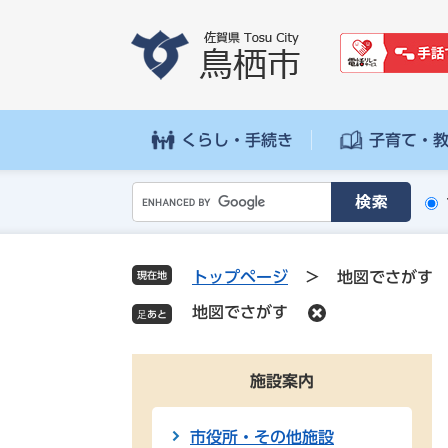
ペ
メ
ー
ニ
ジ
ュ
の
ー
先
を
頭
飛
くらし・手続き
子育て・
で
ば
す
し
G
。
て
o
本
o
文
g
へ
トップページ
>
地図でさがす
現在地
l
地図でさがす
e
カ
ス
施設案内
タ
ム
検
市役所・その他施設