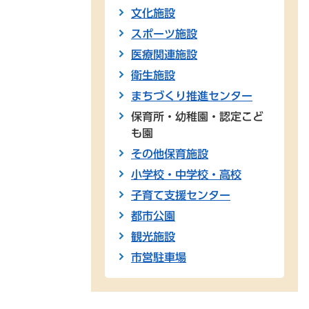
索
文化施設
スポーツ施設
医療関連施設
衛生施設
まちづくり推進センター
保育所・幼稚園・認定こど
も園
その他保育施設
小学校・中学校・高校
子育て支援センター
都市公園
観光施設
市営駐車場