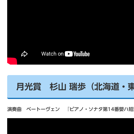
月光賞 杉山 瑞歩（北海道・
演奏曲 ベートーヴェン 『ピアノ・ソナタ第14番嬰ハ短調 