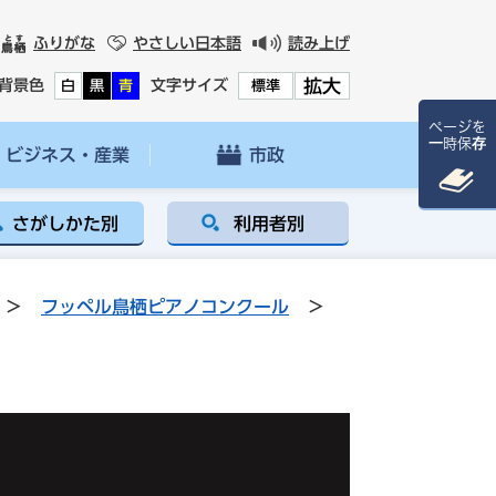
ふりがな
やさしい日本語
読み上げ
拡大
背景色
文字サイズ
白
黒
青
標準
ページを
一時保存
ビジネス・産業
市政
さがしかた別
利用者別
>
フッペル鳥栖ピアノコンクール
>