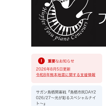
索
重要なお知らせ
2026年8月5日更新
令和8年熊本地震に関する支援情報
サガン鳥栖開幕戦『鳥栖市民DAY2
026/27～光が彩るスペシャルナイ
ト～』