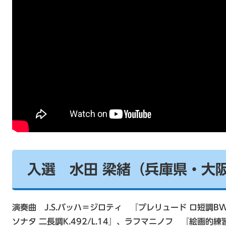
入選 水田 梁緒（兵庫県・大
演奏曲 J.S.バッハ＝ジロティ 『プレリュード ロ短調B
ソナタ 二長調K.492/L.14』、ラフマニノフ 『絵画的