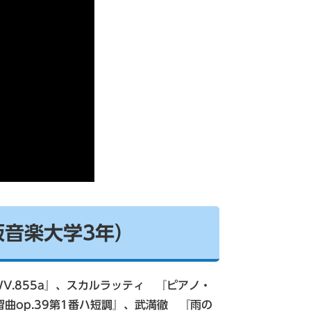
阪音楽大学3年）
WV.855a』、スカルラッティ 『ピアノ・
練習曲op.39第1番ハ短調』、武満徹 『雨の