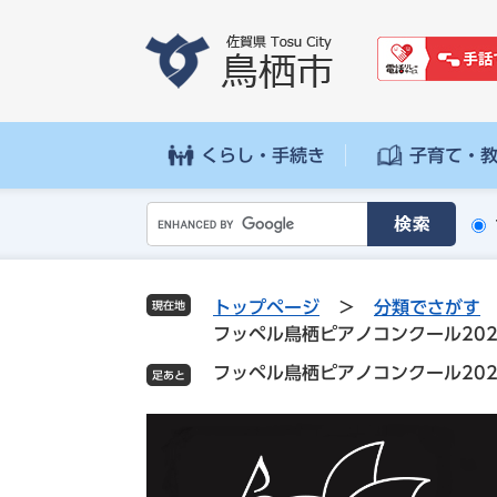
ペ
メ
ー
ニ
ジ
ュ
の
ー
先
を
頭
飛
くらし・手続き
子育て・
で
ば
す
し
G
。
て
o
本
o
文
g
へ
トップページ
>
分類でさがす
現在地
l
フッペル鳥栖ピアノコンクール20
e
フッペル鳥栖ピアノコンクール20
カ
ス
タ
ム
検