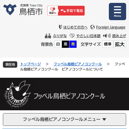
ペ
メ
ー
ニ
ジ
ュ
の
ー
先
を
はじめての方へ
Foreign language
頭
飛
ふりがな
やさしい日本語
読み上げ
で
ば
拡大
背景色
文字サイズ
白
黒
青
標準
す
し
。
て
本
文
トップページ
>
フッペル鳥栖ピアノコンクール
>
フッペ
現在地
へ
ル鳥栖ピアノコンクール ピアノコンクールについて
フッペル鳥栖ピアノコンクールメニュー