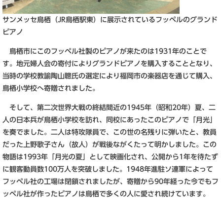
サンメッセ鳥栖（JR鳥栖駅東）に展示されているフッペルのグランド
ピアノ
鳥栖市にこのフッペル社製のピアノが来たのは1931年のことで
す。地元婦人会の寄付によりグランドピアノを購入することとなり、
当時の学校教諭陶山聰氏の選定により福岡市の楽器店を通じて購入、
鳥栖小学校へ寄贈されました。
そして、第二次世界大戦の終結間近の1945年（昭和20年）夏、二
人の日本兵が鳥栖小学校を訪れ、同校にあったこのピアノで「月光」
を奏でました。二人は特攻隊員で、この世の名残りに弾いたと、教員
だった上野歌子さん（故人）が戦後ながくたって明かしました。この
物語は1993年「月光の夏」として映画化され、公開から1年を待たず
に観客動員数100万人を突破しました。1948年進駐ソ連軍によって
フッペル社の工場は閉鎖されましたが、寄贈から90年経った今でもフ
ッペル社が作ったピアノは鳥栖で多くの人に愛され続けています。