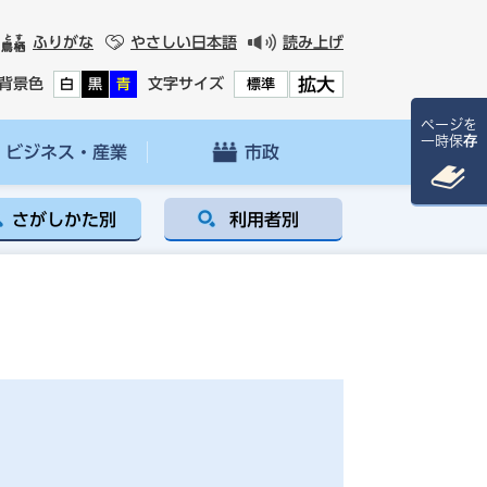
ふりがな
やさしい日本語
読み上げ
拡大
背景色
文字サイズ
白
黒
青
標準
ページを
一時保存
ビジネス・産業
市政
さがしかた別
利用者別