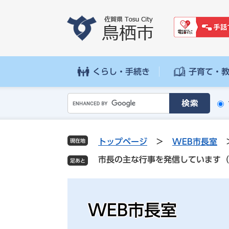
ペ
メ
ー
ニ
ジ
ュ
の
ー
先
を
頭
飛
くらし・手続き
子育て・
で
ば
す
し
G
。
て
o
本
o
文
g
へ
トップページ
>
WEB市長室
現在地
l
市長の主な行事を発信しています（
e
カ
ス
タ
WEB市長室
ム
検