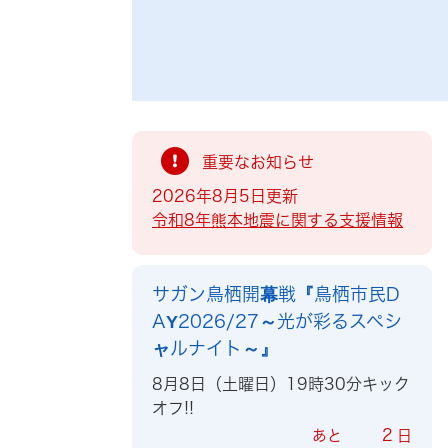
索
重要なお知らせ
2026年8月5日更新
令和8年熊本地震に関する支援情報
サガン鳥栖開幕戦『鳥栖市民D
AY2026/27～光が彩るスペシ
ャルナイト～』
8月8日（土曜日）19時30分キック
オフ!!
2
あと
日