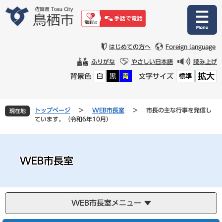
ペ
メ
ー
ニ
ジ
ュ
の
ー
先
を
はじめての方へ
Foreign language
頭
飛
ふりがな
やさしい日本語
読み上げ
で
ば
拡大
背景色
文字サイズ
白
黒
青
標準
す
し
。
て
本
文
トップページ
>
WEB市長室
>
市長の主な行事を発信し
現在地
へ
ています。（令和6年10月）
WEB市長室
WEB市長室メニュー