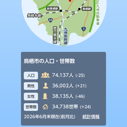
鳥栖市の人口・世帯数
74,137人
(-25)
人口
36,002人
(+21)
男性
38,135人
(-46)
女性
34,738世帯
(+24)
世帯数
2026年6月末現在(前月比)
統計情報