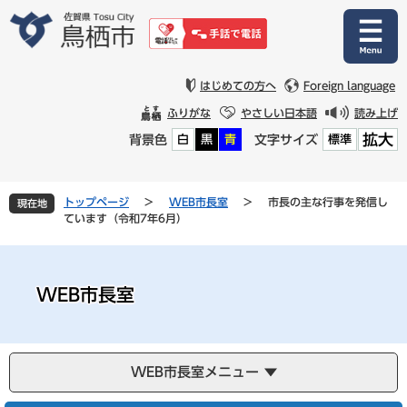
ペ
メ
ー
ニ
ジ
ュ
の
ー
先
を
はじめての方へ
Foreign language
頭
飛
ふりがな
やさしい日本語
読み上げ
で
ば
拡大
背景色
文字サイズ
白
黒
青
標準
す
し
。
て
本
文
トップページ
>
WEB市長室
>
市長の主な行事を発信し
現在地
へ
ています（令和7年6月）
WEB市長室
WEB市長室メニュー