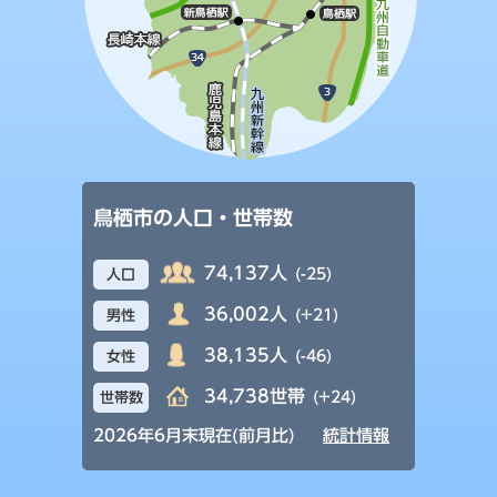
鳥栖市の人口・世帯数
74,137人
(-25)
人口
36,002人
(+21)
男性
38,135人
(-46)
女性
34,738世帯
(+24)
世帯数
2026年6月末現在(前月比)
統計情報