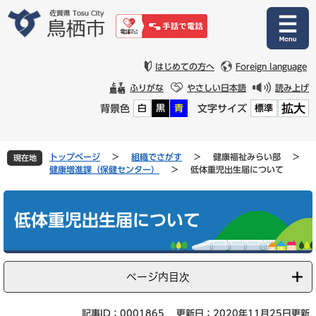
ペ
メ
ー
ニ
ジ
ュ
の
ー
先
を
はじめての方へ
Foreign language
頭
飛
ふりがな
やさしい日本語
読み上げ
で
ば
拡大
背景色
文字サイズ
白
黒
青
標準
す
し
。
て
本
文
トップページ
>
組織でさがす
>
健康福祉みらい部
>
現在地
へ
健康増進課（保健センター）
>
低体重児出生届について
本
文
低体重児出生届について
ページ内目次
記事ID：0001865
更新日：2020年11月25日更新