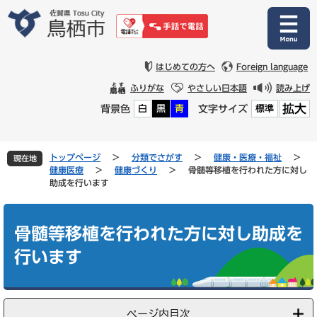
ペ
メ
ー
ニ
ジ
ュ
の
ー
先
を
はじめての方へ
Foreign language
頭
飛
ふりがな
やさしい日本語
読み上げ
で
ば
拡大
背景色
文字サイズ
白
黒
青
標準
す
し
。
て
本
文
トップページ
>
分類でさがす
>
健康・医療・福祉
>
現在地
へ
健康医療
>
健康づくり
>
骨髄等移植を行われた方に対し
助成を行います
本
文
骨髄等移植を行われた方に対し助成を
行います
ページ内目次