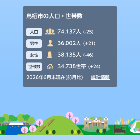
鳥栖市の人口・世帯数
74,137人
(-25)
人口
36,002人
(+21)
男性
38,135人
(-46)
女性
34,738世帯
(+24)
世帯数
2026年6月末現在(前月比)
統計情報