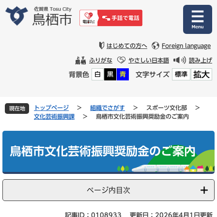
ペ
メ
ー
ニ
ジ
ュ
の
ー
先
を
はじめての方へ
Foreign language
頭
飛
ふりがな
やさしい日本語
読み上げ
で
ば
拡大
背景色
文字サイズ
白
黒
青
標準
す
し
。
て
本
文
トップページ
>
組織でさがす
>
スポーツ文化部
>
現在地
へ
文化芸術振興課
>
鳥栖市文化芸術振興奨励金のご案内
本
文
鳥栖市文化芸術振興奨励金のご案内
ページ内目次
記事ID：0108933
更新日：2026年4月1日更新