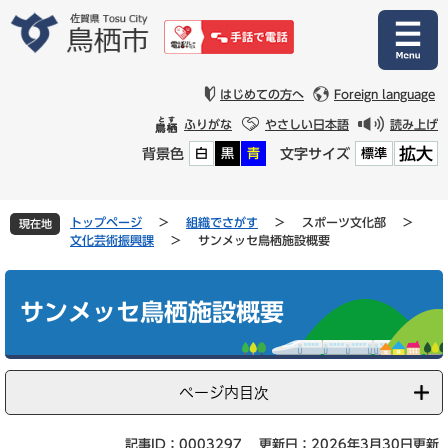
ペ
メ
ー
ニ
ジ
ュ
の
ー
先
を
はじめての方へ
Foreign language
頭
飛
ふりがな
やさしい日本語
読み上げ
で
ば
拡大
背景色
文字サイズ
白
黒
青
標準
す
し
。
て
本
文
トップページ
>
組織でさがす
>
スポーツ文化部
>
現在地
へ
文化芸術振興課
>
サンメッセ鳥栖施設概要
本
文
サンメッセ鳥栖施設概要
ページ内目次
記事ID：0003297
更新日：2026年3月30日更新