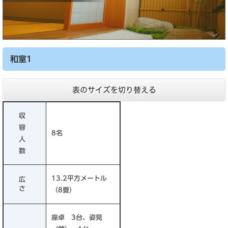
和室1
表のサイズを切り替える
収
容
8名
人
数
13.2平方メートル
広
さ
（8畳）
座卓 3台、姿見