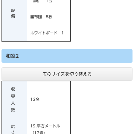
（鏡） 1台
設
備
座布団 8枚
ホワイトボード 1
和室2
表のサイズを切り替える
収
容
12名
人
数
19.平方メートル
広
さ
（12畳）