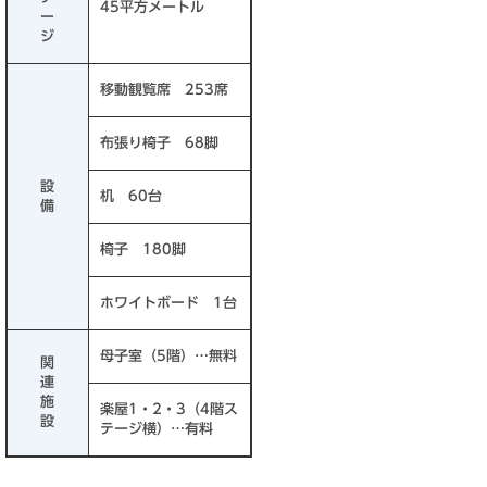
45平方メートル
ー
ジ
移動観覧席 253席
布張り椅子 68脚
設
机 60台
備
椅子 180脚
ホワイトボード 1台
母子室（5階）…無料
関
連
施
楽屋1・2・3（4階ス
設
テージ横）…有料