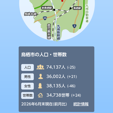
鳥栖市の人口・世帯数
74,137人
(-25)
人口
36,002人
(+21)
男性
38,135人
(-46)
女性
34,738世帯
(+24)
世帯数
2026年6月末現在(前月比)
統計情報