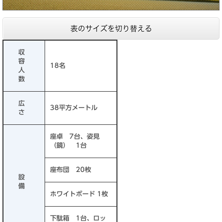
表のサイズを切り替える
収
容
18名
人
数
広
38平方メートル
さ
座卓 7台、姿見
（鏡） 1台
座布団 20枚
設
備
ホワイトボード 1枚
下駄箱 1台、ロッ