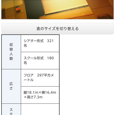
表のサイズを切り替える
シアター形式 321
収
名
容
人
スクール形式 180
数
名
フロア 297平方メ
ートル
広
さ
縦18.1ｍ×横16.4ｍ
×高さ7.3ｍ
ス
テ