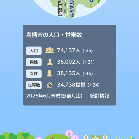
鳥栖市の人口・世帯数
74,137人
(-25)
人口
36,002人
(+21)
男性
38,135人
(-46)
女性
34,738世帯
(+24)
世帯数
2026年6月末現在(前月比)
統計情報