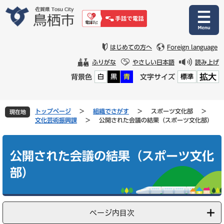
ペ
メ
ー
ニ
ジ
ュ
の
ー
先
を
はじめての方へ
Foreign language
頭
飛
ふりがな
やさしい日本語
読み上げ
で
ば
拡大
背景色
文字サイズ
白
黒
青
標準
す
し
。
て
本
文
トップページ
>
組織でさがす
>
スポーツ文化部
>
現在地
へ
文化芸術振興課
>
公開された会議の結果（スポーツ文化部）
本
文
公開された会議の結果（スポーツ文化
部）
ページ内目次