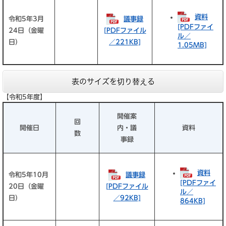
資料
令和5年3月
議事録
[PDFファイ
24日（金曜
[PDFファイル
ル／
日）
／221KB]
1.05MB]
表のサイズを切り替える
【令和5年度】
開催案
回
開催日
内・議
資料
数
事録
資料
令和5年10月
議事録
[PDFファイ
20日（金曜
[PDFファイル
ル／
日）
／92KB]
864KB]