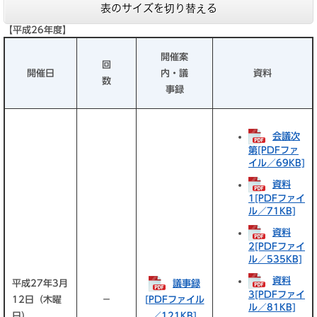
表のサイズを切り替える
【平成26年度】
開催案
回
開催日
内・議
資料
数
事録
会議次
第[PDFファ
イル／69KB]
資料
1[PDFファイ
ル／71KB]
資料
2[PDFファイ
ル／535KB]
資料
平成27年3月
議事録
3[PDFファイ
12日（木曜
－
[PDFファイル
ル／81KB]
日）
／121KB]