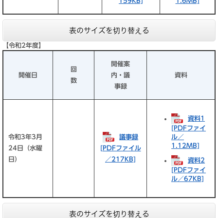
159KB]
1.6MB]
表のサイズを切り替える
【令和2年度】
開催案
回
開催日
内・議
資料
数
事録
資料1
[PDFファイ
令和3年3月
議事録
ル／
1.12MB]
24日（水曜
[PDFファイル
日）
／217KB]
資料2
[PDFファイ
ル／67KB]
表のサイズを切り替える