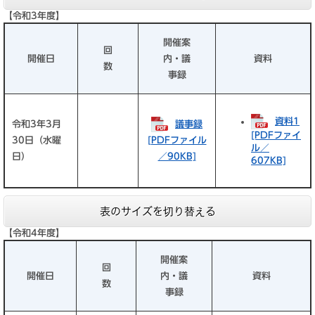
【令和3年度】
開催案
回
開催日
内・議
資料
数
事録
資料1
令和3年3月
議事録
[PDFファイ
30日（水曜
[PDFファイル
ル／
日）
／90KB]
607KB]
表のサイズを切り替える
【令和4年度】
開催案
回
開催日
内・議
資料
数
事録