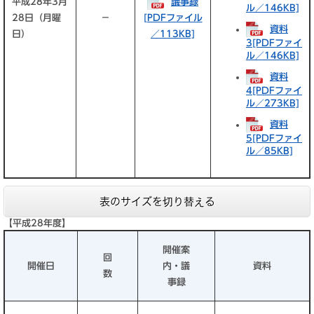
平成28年3月
議事録
ル／146KB]
28日（月曜
－
[PDFファイル
資料
日）
／113KB]
3[PDFファイ
ル／146KB]
資料
4[PDFファイ
ル／273KB]
資料
5[PDFファイ
ル／85KB]
表のサイズを切り替える
【平成28年度】
開催案
回
開催日
内・議
資料
数
事録