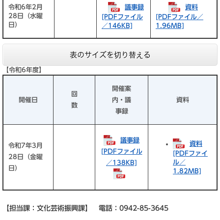
議事録
資料
令和6年2月
28日（水曜
[PDFファイル
[PDFファイル／
日）
／146KB]
1.96MB]
表のサイズを切り替える
【令和6年度】
開催案
回
開催日
内・議
資料
数
事録
議事録
資料
令和7年3月
[PDFファイル
[PDFファイ
28日（金曜
ル／
／138KB]
日）
1.82MB]
【担当課：文化芸術振興課】 電話：0942-85-3645