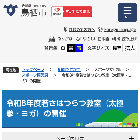
ペ
メ
ー
ニ
ジ
ュ
の
ー
先
を
はじめての方へ
Foreign language
頭
飛
ふりがな
やさしい日本語
読み上げ
で
ば
拡大
背景色
文字サイズ
白
黒
青
標準
す
し
。
て
本
文
トップページ
>
組織でさがす
>
スポーツ文化部
>
現在地
へ
スポーツ振興課
>
令和8年度若さはつらつ教室（太極拳・ヨ
ガ）の開催
本
文
令和8年度若さはつらつ教室（太極
拳・ヨガ）の開催
ページ内目次