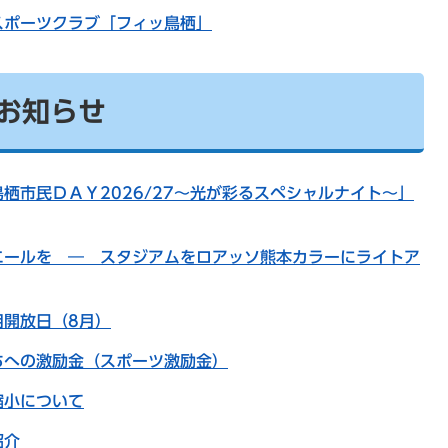
スポーツクラブ「フィッ鳥栖」
お知らせ
栖市民ＤＡＹ2026/27～光が彩るスペシャルナイト～」
エールを ― スタジアムをロアッソ熊本カラーにライトア
用開放日（8月）
ちへの激励金（スポーツ激励金）
縮小について
紹介