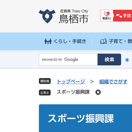
ペ
メ
ー
ニ
ジ
ュ
の
ー
先
を
頭
飛
くらし・手続き
子育て・
で
ば
す
し
G
。
て
o
本
o
文
g
へ
トップページ
>
組織でさがす
現在地
l
スポーツ振興課
e
カ
ス
本
タ
文
スポーツ振興課
ム
検