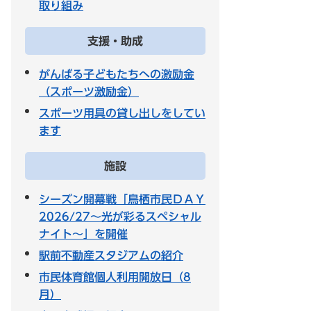
取り組み
支援・助成
がんばる子どもたちへの激励金
（スポーツ激励金）
スポーツ用具の貸し出しをしてい
ます
施設
シーズン開幕戦「鳥栖市民ＤＡＹ
2026/27～光が彩るスペシャル
ナイト～」を開催
駅前不動産スタジアムの紹介
市民体育館個人利用開放日（8
月）