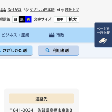
ふりがな
やさしい日本語
読み上げ
拡大
背景色
文字サイズ
白
黒
青
標準
ページを
一時保存
ビジネス・産業
市政
さがしかた別
利用者別
連絡先
〒841-0034 佐賀県鳥栖市京町8