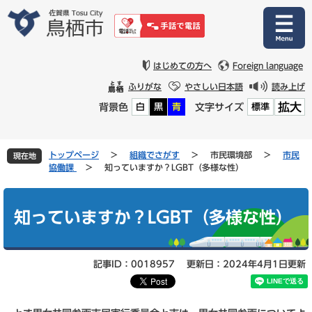
ペ
メ
ー
ニ
ジ
ュ
の
ー
先
を
はじめての方へ
Foreign language
頭
飛
ふりがな
やさしい日本語
読み上げ
で
ば
拡大
背景色
文字サイズ
白
黒
青
標準
す
し
。
て
本
文
トップページ
>
組織でさがす
>
市民環境部
>
市民
現在地
へ
協働課
>
知っていますか？LGBT（多様な性）
本
文
知っていますか？LGBT（多様な性）
記事ID：0018957
更新日：2024年4月1日更新