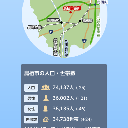
鳥栖市の人口・世帯数
74,137人
(-25)
人口
36,002人
(+21)
男性
38,135人
(-46)
女性
34,738世帯
(+24)
世帯数