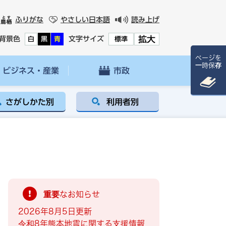
ふりがな
やさしい日本語
読み上げ
拡大
背景色
文字サイズ
白
黒
青
標準
ページを
一時保存
ビジネス・産業
市政
さがしかた別
利用者別
重要なお知らせ
2026年8月5日更新
令和8年熊本地震に関する支援情報