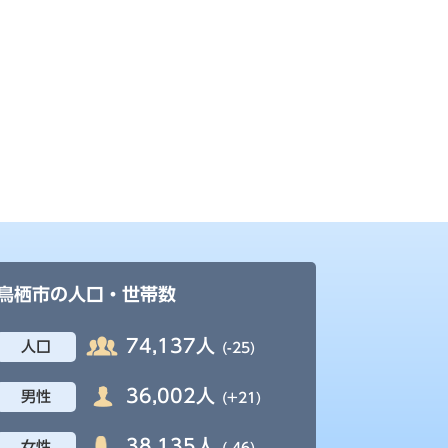
鳥栖市の人口・世帯数
74,137人
人口
(-25)
36,002人
男性
(+21)
38,135人
女性