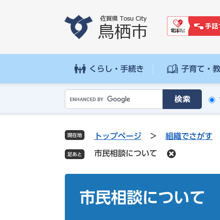
ペ
メ
ー
ニ
ジ
ュ
の
ー
先
を
頭
飛
くらし・手続き
子育て・
で
ば
す
し
G
。
て
o
本
o
文
g
へ
トップページ
>
組織でさがす
現在地
l
市民相談について
e
カ
ス
本
タ
文
市民相談について
ム
検