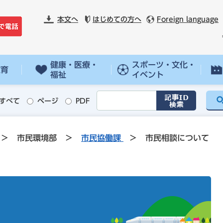
本文へ
はじめての方へ
Foreign language
健康・医療・
スポーツ・文化・
教育
福祉
イベント
すべて
ページ
PDF
>
市民環境部
>
市民協働課
>
市民相談について