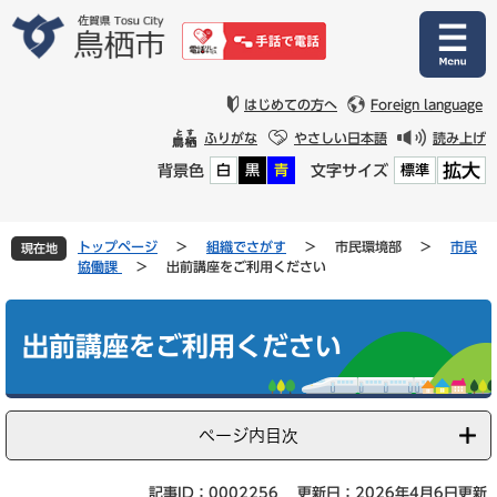
ペ
メ
ー
ニ
ジ
ュ
の
ー
先
を
はじめての方へ
Foreign language
頭
飛
ふりがな
やさしい日本語
読み上げ
で
ば
拡大
背景色
文字サイズ
白
黒
青
標準
す
し
。
て
本
文
トップページ
>
組織でさがす
>
市民環境部
>
市民
現在地
へ
協働課
>
出前講座をご利用ください
本
文
出前講座をご利用ください
ページ内目次
記事ID：0002256
更新日：2026年4月6日更新