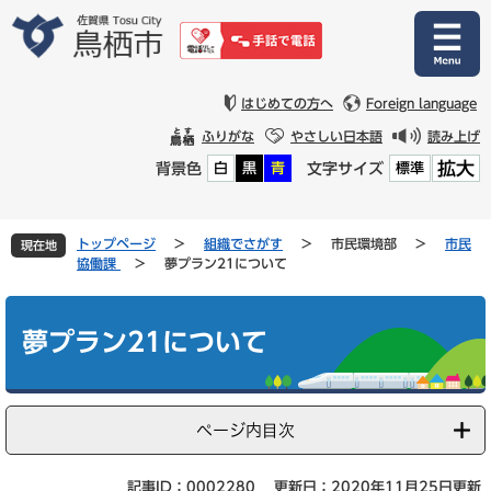
ペ
メ
ー
ニ
ジ
ュ
の
ー
先
を
はじめての方へ
Foreign language
頭
飛
ふりがな
やさしい日本語
読み上げ
で
ば
拡大
背景色
文字サイズ
白
黒
青
標準
す
し
。
て
本
文
トップページ
>
組織でさがす
>
市民環境部
>
市民
現在地
へ
協働課
>
夢プラン21について
本
文
夢プラン21について
ページ内目次
記事ID：0002280
更新日：2020年11月25日更新