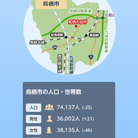
鳥栖市の人口・世帯数
74,137人
(-25)
人口
36,002人
(+21)
男性
38,135人
(-46)
女性