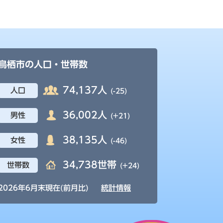
鳥栖市の人口・世帯数
74,137人
人口
(-25)
36,002人
男性
(+21)
38,135人
女性
(-46)
34,738世帯
世帯数
(+24)
2026年6月末現在(前月比)
統計情報