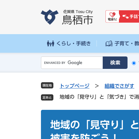
ペ
メ
ー
ニ
ジ
ュ
の
ー
先
を
頭
飛
くらし・手続き
子育て・
で
ば
す
し
G
。
て
o
本
o
文
g
へ
トップページ
>
組織でさがす
現在地
l
地域の「見守り」と「気づき」で消
e
カ
ス
本
タ
文
地域の「見守り」
ム
検
被害を防ごう！