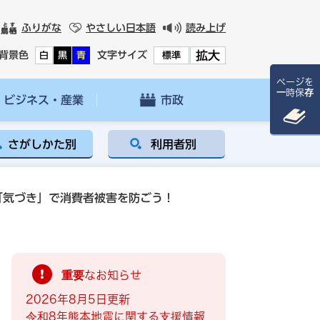
ふりがな
やさしい日本語
読み上げ
拡大
背景色
文字サイズ
白
黒
青
標準
ページを
一時保存
ビジネス・産業
市政
さがしかた別
利用者別
「気づき」で消費者被害を防ごう！
重要なお知らせ
2026年8月5日更新
令和8年熊本地震に関する支援情報