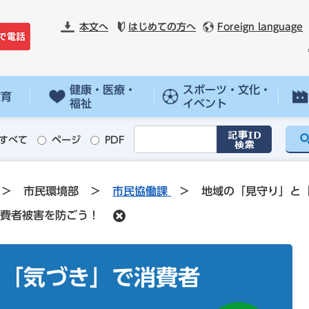
本文へ
はじめての方へ
Foreign language
健康・医療・
スポーツ・文化・
教育
福祉
イベント
すべて
ページ
PDF
>
市民環境部
>
市民協働課
>
地域の「見守り」と
費者被害を防ごう！
と「気づき」で消費者