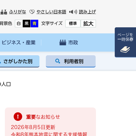
ふりがな
やさしい日本語
読み上げ
拡大
背景色
文字サイズ
白
黒
青
標準
ページを
一時保存
ビジネス・産業
市政
さがしかた別
利用者別
の人口
重要なお知らせ
2026年8月5日更新
令和8年熊本地震に関する支援情報