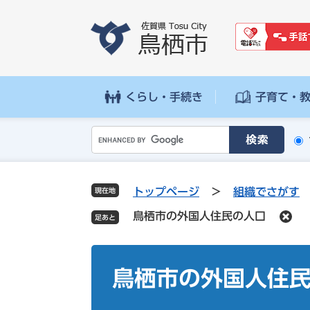
ペ
メ
ー
ニ
ジ
ュ
の
ー
先
を
頭
飛
くらし・手続き
子育て・
で
ば
す
し
G
。
て
o
本
o
文
g
へ
トップページ
>
組織でさがす
現在地
l
鳥栖市の外国人住民の人口
e
カ
ス
本
タ
文
鳥栖市の外国人住
ム
検