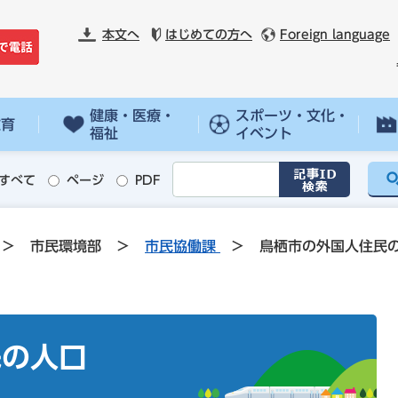
本文へ
はじめての方へ
Foreign language
健康・医療・
スポーツ・文化・
教育
福祉
イベント
すべて
ページ
PDF
>
市民環境部
>
市民協働課
>
鳥栖市の外国人住民
民の人口