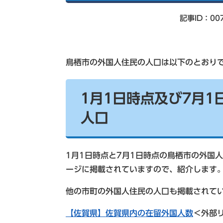
索
記事ID：00
鳥栖市の外国人住民の人口は以下のとおり
1月1日時点及び7月
人口
1月1日時点と7月1日時点の鳥栖市の外国
ージに掲載されていますので、紹介します
他の市町の外国人住民の人口も掲載されて
【佐賀県】佐賀県内の在留外国人数
＜外部