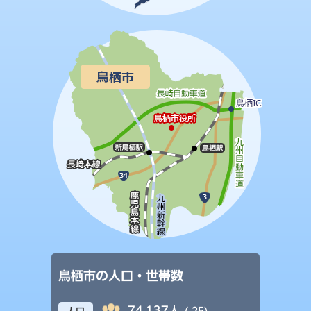
鳥栖市の人口・世帯数
74,137人