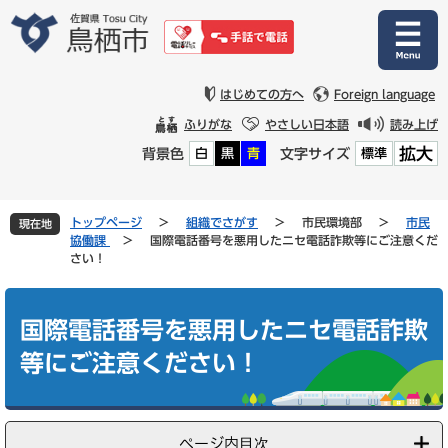
ペ
メ
ー
ニ
ジ
ュ
の
ー
先
を
はじめての方へ
Foreign language
頭
飛
ふりがな
やさしい日本語
読み上げ
で
ば
拡大
背景色
文字サイズ
白
黒
青
標準
す
し
。
て
本
文
トップページ
>
組織でさがす
>
市民環境部
>
市民
現在地
へ
協働課
>
国際電話番号を悪用したニセ電話詐欺等にご注意くだ
さい！
本
文
国際電話番号を悪用したニセ電話詐欺
等にご注意ください！
ページ内目次