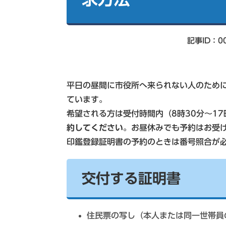
索
記事ID：00
平日の昼間に市役所へ来られない人のため
ています。
希望される方は受付時間内（8時30分～17時
約してください
。お昼休みでも予約はお受
印鑑登録証明書の予約のときは番号照合が
交付する証明書
住民票の写し（本人または同一世帯員