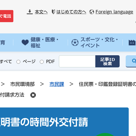
本文へ
はじめての方へ
Foreign language
健康・医療・
スポーツ・文化・
教育
福祉
イベント
すべて
ページ
PDF
>
市民環境部
>
市民課
>
住民票・印鑑登録証明書
付請求方法
証明書の時間外交付請