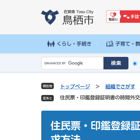
ペ
メ
ー
ニ
ジ
ュ
の
ー
先
を
頭
飛
くらし・手続き
子育て・
で
ば
す
し
G
。
て
o
本
o
文
g
へ
トップページ
>
組織でさがす
現在地
l
住民票・印鑑登録証明書の時間外交
e
カ
ス
本
タ
文
住民票・印鑑登録
ム
検
求方法