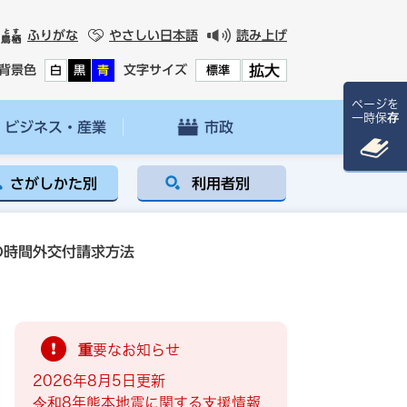
ふりがな
やさしい日本語
読み上げ
拡大
背景色
文字サイズ
白
黒
青
標準
ページを
一時保存
ビジネス・産業
市政
さがしかた別
利用者別
の時間外交付請求方法
重要なお知らせ
2026年8月5日更新
令和8年熊本地震に関する支援情報