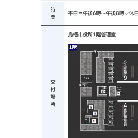
時
平日＝午後6時～午後8時▽休日
間
鳥栖市役所1階管理室
交
付
場
所