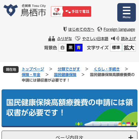
ペ
メ
ー
ニ
ジ
ュ
の
ー
先
を
はじめての方へ
Foreign language
頭
飛
ふりがな
やさしい日本語
読み上げ
で
ば
拡大
背景色
文字サイズ
白
黒
青
標準
す
し
。
て
本
文
トップページ
>
分類でさがす
>
くらし・手続き
>
現在地
へ
保険・年金
>
国民健康保険
>
国民健康保険高額療養費の
申請には領収書が必要です！
本
文
国民健康保険高額療養費の申請には領
収書が必要です！
ページ内目次