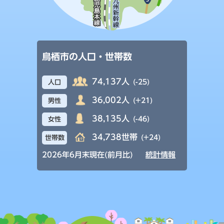
鳥栖市の人口・世帯数
74,137人
(-25)
人口
36,002人
(+21)
男性
38,135人
(-46)
女性
34,738世帯
(+24)
世帯数
2026年6月末現在(前月比)
統計情報