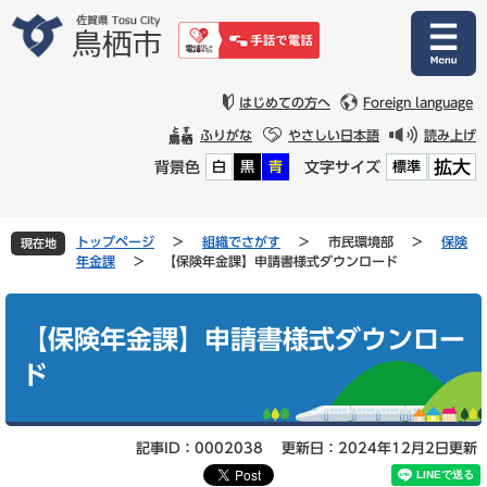
ペ
メ
ー
ニ
ジ
ュ
の
ー
先
を
はじめての方へ
Foreign language
頭
飛
ふりがな
やさしい日本語
読み上げ
で
ば
拡大
背景色
文字サイズ
白
黒
青
標準
す
し
。
て
本
文
トップページ
>
組織でさがす
>
市民環境部
>
保険
現在地
へ
年金課
>
【保険年金課】申請書様式ダウンロード
本
文
【保険年金課】申請書様式ダウンロー
ド
記事ID：0002038
更新日：2024年12月2日更新