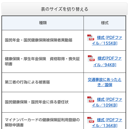
表のサイズを切り替える
種類
様式
様式 [PDFファ
国民年金・国民健康保険被保険者異動届
イル／155KB]
様式[PDFファ
健康保険・厚生年金保険 資格取得・喪失証
明書
イル／94KB]
交通事故にあったと
第三者の行為による被害届
き／国保
様式 [PDFファ
国民健康保険・国民年金に係る委任状
イル／109KB]
様式 [PDFファ
マイナンバーカードの健康保険証利用登録の
解除申請書
イル／136KB]