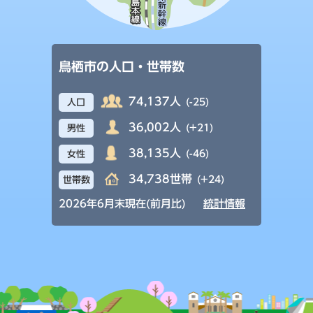
鳥栖市の人口・世帯数
74,137人
(-25)
人口
36,002人
(+21)
男性
38,135人
(-46)
女性
34,738世帯
(+24)
世帯数
2026年6月末現在(前月比)
統計情報