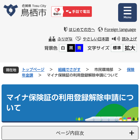
ペ
メ
ー
ニ
ジ
ュ
の
ー
先
を
はじめての方へ
Foreign language
頭
飛
ふりがな
やさしい日本語
読み上げ
で
ば
拡大
背景色
文字サイズ
白
黒
青
標準
す
し
。
て
本
文
トップページ
>
組織でさがす
>
市民環境部
>
保険
現在地
へ
年金課
>
マイナ保険証の利用登録解除申請について
本
文
マイナ保険証の利用登録解除申請につ
いて
ページ内目次