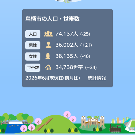
鳥栖市の人口・世帯数
74,137人
(-25)
人口
36,002人
(+21)
男性
38,135人
(-46)
女性
34,738世帯
(+24)
世帯数
2026年6月末現在(前月比)
統計情報