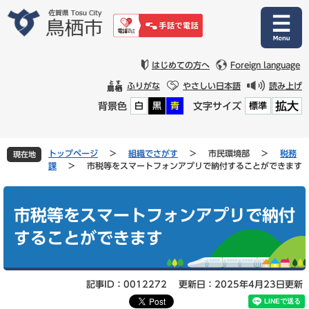
ペ
メ
ー
ニ
ジ
ュ
の
ー
先
を
はじめての方へ
Foreign language
頭
飛
ふりがな
やさしい日本語
読み上げ
で
ば
拡大
背景色
文字サイズ
白
黒
青
標準
す
し
。
て
本
文
トップページ
>
組織でさがす
>
市民環境部
>
税務
現在地
へ
課
>
市税等をスマートフォンアプリで納付することができます
本
文
市税等をスマートフォンアプリで納付
することができます
記事ID：0012272
更新日：2025年4月23日更新