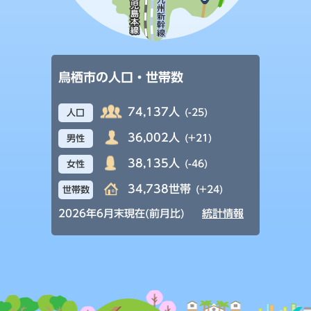
鳥栖市の人口・世帯数
74,137人
(-25)
人口
36,002人
(+21)
男性
38,135人
(-46)
女性
34,738世帯
(+24)
世帯数
2026年6月末現在(前月比)
統計情報