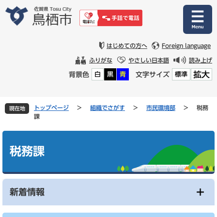
ペ
メ
ー
ニ
ジ
ュ
の
ー
先
を
はじめての方へ
Foreign language
頭
飛
ふりがな
やさしい日本語
読み上げ
で
ば
拡大
背景色
文字サイズ
白
黒
青
標準
す
し
。
て
本
文
トップページ
>
組織でさがす
>
市民環境部
>
税務
現在地
へ
課
本
文
税務課
新着情報