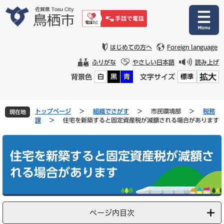
ペ
メ
ー
ニ
ジ
ュ
の
ー
先
を
はじめての方へ
Foreign language
頭
飛
ふりがな
やさしい日本語
読み上げ
で
ば
拡大
背景色
文字サイズ
白
黒
青
標準
す
し
。
て
本
文
トップページ
>
組織でさがす
>
市民環境部
>
税務
現在地
へ
課
>
住宅を新築すると固定資産税が減額される場合があります
本
文
住宅を新築すると固定資産税が減額さ
れる場合があります
ページ内目次