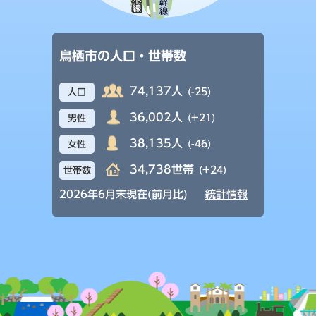
鳥栖市の人口・世帯数
74,137人
(-25)
人口
36,002人
(+21)
男性
38,135人
(-46)
女性
34,738世帯
(+24)
世帯数
2026年6月末現在(前月比)
統計情報