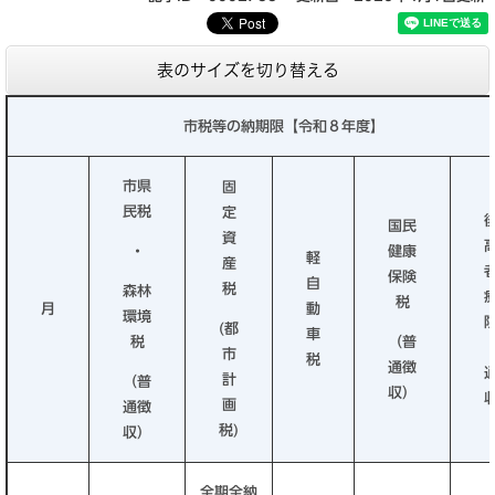
表のサイズを切り替える
市税等の納期限【令和８年度】
市県
固
民税
定
国民
資
・
健康
軽
産
保険
自
税
森林
税
月
動
環境
(都
車
税
（普
市
税
通徴
計
（普
収）
画
通徴
税)
収）
全期全納