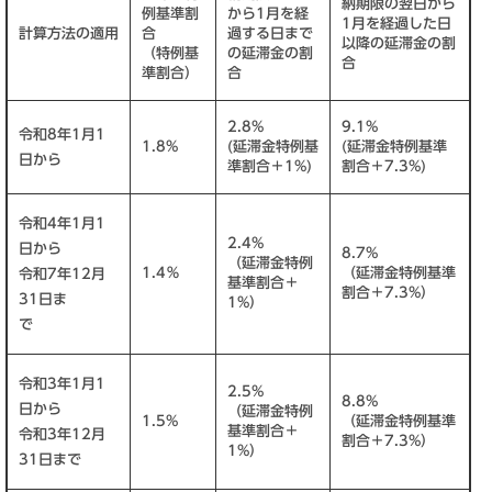
納期限の翌日から
例基準割
から1月を経
1月を経過した日
計算方法の適用
合
過する日まで
以降の延滞金の割
（特例基
の延滞金の割
合
準割合）
合
2.8%
9.1%
令和8年1月1
1.8%
(延滞金特例基
(延滞金特例基準
日から
準割合＋1%)
割合＋7.3%)
令和4年1月1
2.4%
日から
8.7%
（延滞金特例
1.4％
（延滞金特例基準
令和7年12月
基準割合＋
割合＋7.3%）
31日ま
1%）
で
令和3年1月1
2.5%
8.8%
日から
（延滞金特例
1.5%
（延滞金特例基準
基準割合＋
令和3年12月
割合＋7.3%）
1%）
31日まで