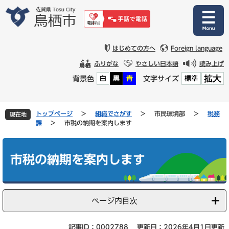
ペ
メ
ー
ニ
ジ
ュ
の
ー
先
を
はじめての方へ
Foreign language
頭
飛
ふりがな
やさしい日本語
読み上げ
で
ば
拡大
背景色
文字サイズ
白
黒
青
標準
す
し
。
て
本
文
トップページ
>
組織でさがす
>
市民環境部
>
税務
現在地
へ
課
>
市税の納期を案内します
本
文
市税の納期を案内します
ページ内目次
記事ID：0002788
更新日：2026年4月1日更新