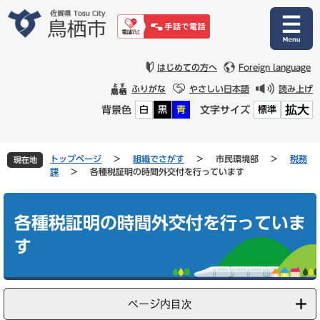
ペ
メ
ー
ニ
ジ
ュ
の
ー
先
を
はじめての方へ
Foreign language
頭
飛
ふりがな
やさしい日本語
読み上げ
で
ば
拡大
背景色
文字サイズ
白
黒
青
標準
す
し
。
て
本
文
トップページ
>
組織でさがす
>
市民環境部
>
税務
現在地
へ
課
>
各種税証明の時間外交付を行っています
本
文
各種税証明の時間外交付を行っていま
す
ページ内目次