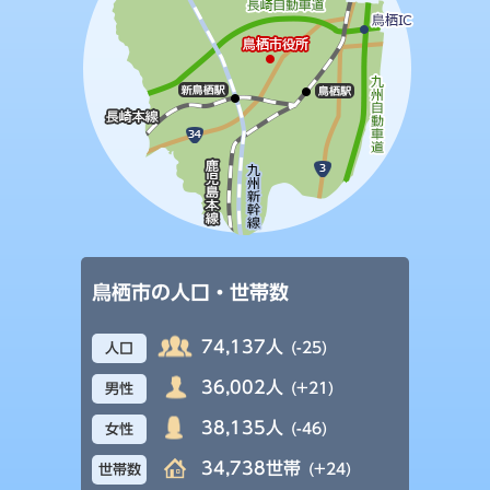
鳥栖市の人口・世帯数
74,137人
(-25)
人口
36,002人
(+21)
男性
38,135人
(-46)
女性
34,738世帯
(+24)
世帯数