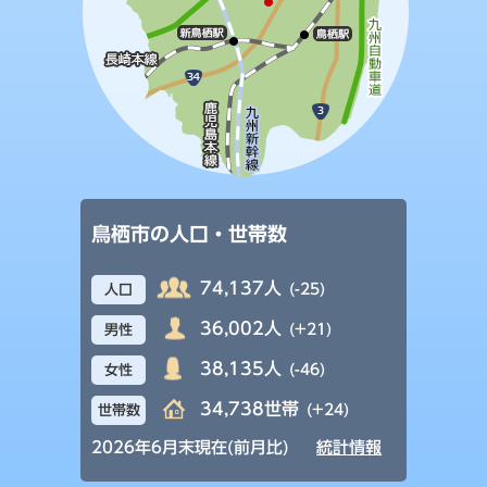
鳥栖市の人口・世帯数
74,137人
(-25)
人口
36,002人
(+21)
男性
38,135人
(-46)
女性
34,738世帯
(+24)
世帯数
2026年6月末現在(前月比)
統計情報