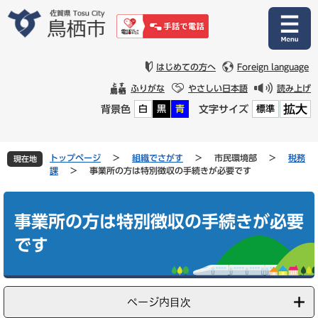
ペ
メ
ー
ニ
ジ
ュ
の
ー
先
を
はじめての方へ
Foreign language
頭
飛
ふりがな
やさしい日本語
読み上げ
で
ば
拡大
背景色
文字サイズ
白
黒
青
標準
す
し
。
て
本
文
トップページ
>
組織でさがす
>
市民環境部
>
税務
現在地
へ
課
>
事業所の方は特別徴収の手続きが必要です
本
文
事業所の方は特別徴収の手続きが必要
です
ページ内目次