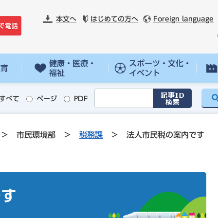
本文へ
はじめての方へ
Foreign language
健康・医療・
スポーツ・文化・
教育
福祉
イベント
すべて
ページ
PDF
>
市民環境部
>
税務課
>
法人市民税の案内です
です