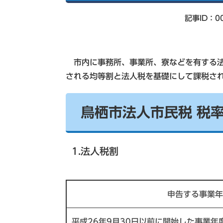
索
記事ID：00
市内に事務所、事業所、寮などを有する法
される均等割と法人税を基礎にして課税さ
鳥栖市法人市民税 税
1.法人税割
申告する事業年
平成26年9月30日以前に開始した事業年