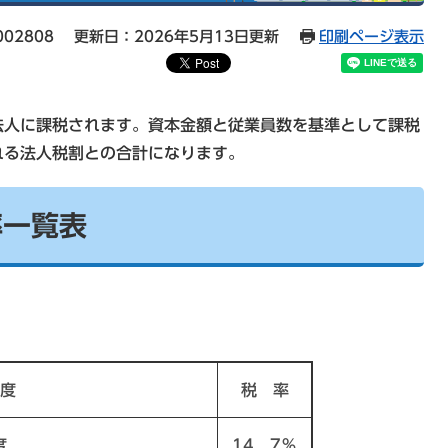
02808
更新日：2026年5月13日更新
印刷ページ表示
人に課税されます。資本金額と従業員数を基準として課税
れる法人税割との合計になります。
率一覧表
度
税 率
度
14．7％