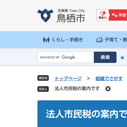
ペ
メ
ー
ニ
ジ
ュ
の
ー
先
を
頭
飛
くらし・手続き
子育て・
で
ば
す
し
G
。
て
o
本
o
文
g
へ
トップページ
>
組織でさがす
現在地
l
法人市民税の案内です
e
カ
ス
本
タ
文
法人市民税の案内
ム
検