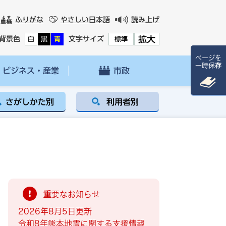
ふりがな
やさしい日本語
読み上げ
拡大
背景色
文字サイズ
白
黒
青
標準
ページを
一時保存
ビジネス・産業
市政
さがしかた別
利用者別
重要なお知らせ
2026年8月5日更新
令和8年熊本地震に関する支援情報