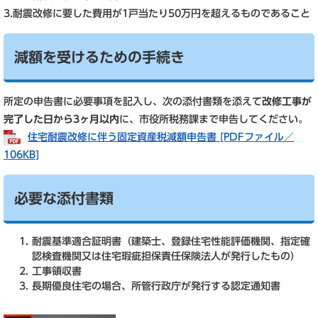
3.耐震改修に要した費用が1戸当たり50万円を超えるものであること
減額を受けるための手続き
所定の申告書に必要事項を記入し、次の添付書類を添えて
改修工事が
完了した日から3ヶ月以内
に、市役所税務課まで申告してください。
住宅耐震改修に伴う固定資産税減額申告書 [PDFファイル／
106KB]
必要な添付書類
耐震基準適合証明書（建築士、登録住宅性能評価機関、指定確
認検査機関又は住宅瑕疵担保責任保険法人が発行したもの）
工事領収書
長期優良住宅の場合、所管行政庁が発行する認定通知書