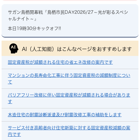
サガン鳥栖開幕戦『鳥栖市民DAY2026/27～光が彩るスペシ
ャルナイト～』
本日19時30分キックオフ!!
AI（人工知能）は
こんなページをおすすめします
固定資産税が減額される住宅の省エネ改修の案内です
マンションの長寿命化工事に伴う固定資産税の減額制度につい
て
バリアフリー改修に伴い固定資産税が減額される場合がありま
す
木造住宅の耐震診断派遣及び耐震改修工事の補助をします
サービス付き高齢者向け住宅新築に対する固定資産税減額の案
内です