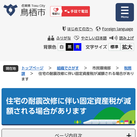
ペ
メ
ー
ニ
ジ
ュ
の
ー
先
を
はじめての方へ
Foreign language
頭
飛
ふりがな
やさしい日本語
読み上げ
で
ば
拡大
背景色
文字サイズ
白
黒
青
標準
す
し
。
て
本
文
トップページ
>
組織でさがす
>
市民環境部
>
税務
現在地
へ
課
>
住宅の耐震改修に伴い固定資産税が減額される場合があり
ます
本
文
住宅の耐震改修に伴い固定資産税が減
額される場合があります
ページ内目次