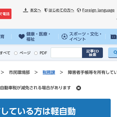
本文へ
はじめての方へ
Foreign language
健康・医療・
スポーツ・文化・
教育
福祉
イベント
すべて
ページ
PDF
>
市民環境部
>
税務課
>
障害者手帳等を所有して
自動車税が減免される場合があります
有している方は軽自動