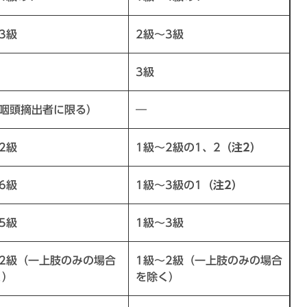
3級
2級～3級
3級
（咽頭摘出者に限る）
―
2級
1級～2級の1、2
（注2）
6級
1級～3級の1
（注2）
5級
1級～3級
～2級（一上肢のみの場合
1級～2級（一上肢のみの場合
く）
を除く）