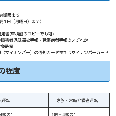
納期限まで
6月1日（月曜日）
まで）
通知書(車検証のコピーでも可)
神障害者保健福祉手帳・戦傷病者手帳のいずれか
ナ免許証
号（マイナンバー）の通知カードまたはマイナンバーカード
の程度
人運転
家族・常時介護者運転
4級の1
1級～4級の1