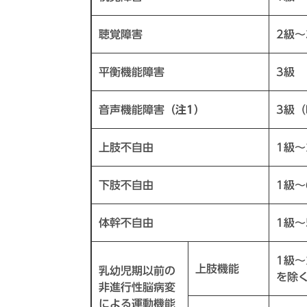
聴覚障害
2級～
平衡機能障害
3級
音声機能障害
（注1）
3級
上肢不自由
1級～
下肢不自由
1級～
体幹不自由
1級～
1級
上肢機能
乳幼児期以前の
を除
非進行性脳病変
による運動機能