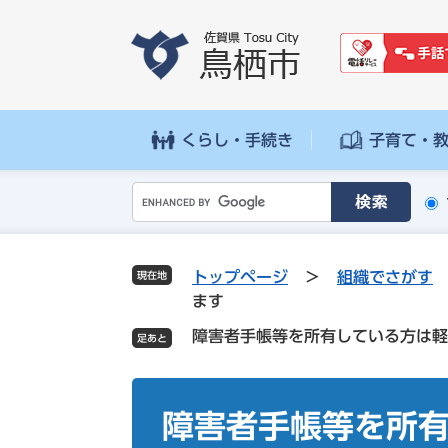
ペ
メ
ー
ニ
ジ
ュ
の
ー
先
を
頭
飛
くらし・手続き
子育て・
で
ば
す
し
G
。
て
o
本
o
文
g
へ
トップページ
>
組織でさがす
現在地
l
ます
e
障害者手帳等を所有している方は軽
カ
ス
タ
本
ム
文
障害者手帳等を所
検