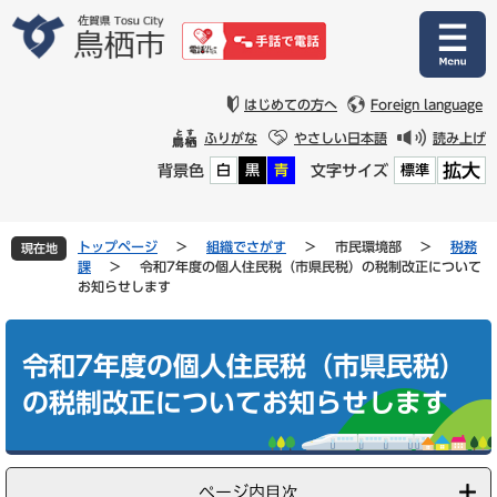
ペ
メ
ー
ニ
ジ
ュ
の
ー
先
を
はじめての方へ
Foreign language
頭
飛
ふりがな
やさしい日本語
読み上げ
で
ば
拡大
背景色
文字サイズ
白
黒
青
標準
す
し
。
て
本
文
トップページ
>
組織でさがす
>
市民環境部
>
税務
現在地
へ
課
>
令和7年度の個人住民税（市県民税）の税制改正について
お知らせします
本
文
令和7年度の個人住民税（市県民税）
の税制改正についてお知らせします
ページ内目次