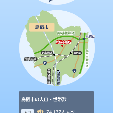
鳥栖市の人口・世帯数
74,137人
(-25)
人口