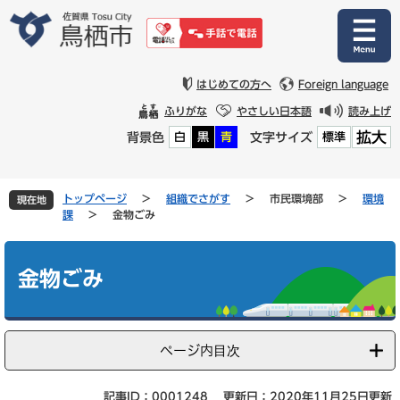
ペ
メ
ー
ニ
ジ
ュ
の
ー
先
を
はじめての方へ
Foreign language
頭
飛
ふりがな
やさしい日本語
読み上げ
で
ば
拡大
背景色
文字サイズ
白
黒
青
標準
す
し
。
て
本
文
トップページ
>
組織でさがす
>
市民環境部
>
環境
現在地
へ
課
>
金物ごみ
本
文
金物ごみ
ページ内目次
記事ID：0001248
更新日：2020年11月25日更新