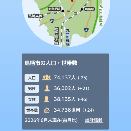
鳥栖市の人口・世帯数
74,137人
(-25)
人口
36,002人
(+21)
男性
38,135人
(-46)
女性
34,738世帯
(+24)
世帯数
2026年6月末現在(前月比)
統計情報