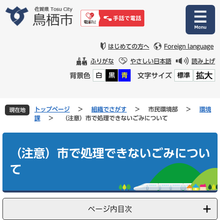
ペ
メ
ー
ニ
ジ
ュ
の
ー
先
を
はじめての方へ
Foreign language
頭
飛
ふりがな
やさしい日本語
読み上げ
で
ば
拡大
背景色
文字サイズ
白
黒
青
標準
す
し
。
て
本
文
トップページ
>
組織でさがす
>
市民環境部
>
環境
現在地
へ
課
>
（注意）市で処理できないごみについて
本
文
（注意）市で処理できないごみについ
て
ページ内目次