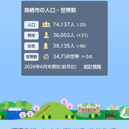
鳥栖市の人口・世帯数
74,137人
(-25)
人口
36,002人
(+21)
男性
38,135人
(-46)
女性
34,738世帯
(+24)
世帯数
2026年6月末現在(前月比)
統計情報