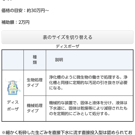
価格の目安：約30万円～
補助額：2万円
表のサイズを切り替える
ディスポーザ
種
説明
類
浄化槽のように微生物の働きで処理する。浄
生物処理
化槽と同様に定期的な汚泥の引き抜きが必要
タイプ
になる。
ディス
機械的な装置で、固体と液体を分け、液体は
機械処理
下水道に、固体は乾燥等により減容されたも
ポーザ
タイプ
のを定期的にごみとして処分する。
※細かく粉砕した生ごみを直接下水に流す直接投入型は認められてお