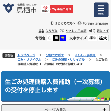
ペ
メ
ー
ニ
ジ
ュ
の
ー
先
を
はじめての方へ
Foreign language
頭
飛
ふりがな
やさしい日本語
読み上げ
で
ば
拡大
背景色
文字サイズ
白
黒
青
標準
す
し
。
て
本
文
トップページ
>
分類でさがす
>
くらし・手続き
>
現在地
へ
ごみ・リサイクル
>
ごみの減量・リサイクル
>
生ごみ処
理機購入費補助（一次募集）の受付を停止します
本
文
生ごみ処理機購入費補助（一次募集）
の受付を停止します
ページ内目次