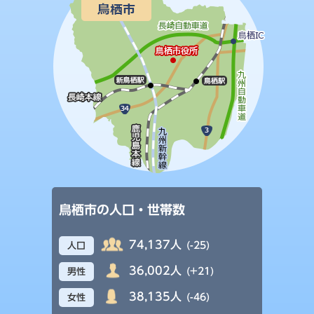
鳥栖市の人口・世帯数
74,137人
(-25)
人口
36,002人
(+21)
男性
38,135人
(-46)
女性