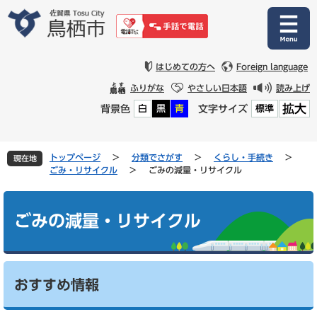
ペ
メ
ー
ニ
ジ
ュ
の
ー
先
を
はじめての方へ
Foreign language
頭
飛
ふりがな
やさしい日本語
読み上げ
で
ば
拡大
背景色
文字サイズ
白
黒
青
標準
す
し
。
て
本
文
トップページ
>
分類でさがす
>
くらし・手続き
>
現在地
へ
ごみ・リサイクル
>
ごみの減量・リサイクル
本
文
ごみの減量・リサイクル
おすすめ情報