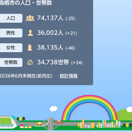
鳥栖市の人口・世帯数
74,137人
人口
(-25)
36,002人
男性
(+21)
38,135人
女性
(-46)
34,738世帯
世帯数
(+24)
2026年6月末現在(前月比)
統計情報