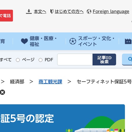
本文へ
はじめての方へ
Foreign language
健康・医療・
スポーツ・文化・
教育
福祉
イベント
すべて
ページ
PDF
>
経済部
>
商工観光課
>
セーフティネット保証5号
証5号の認定