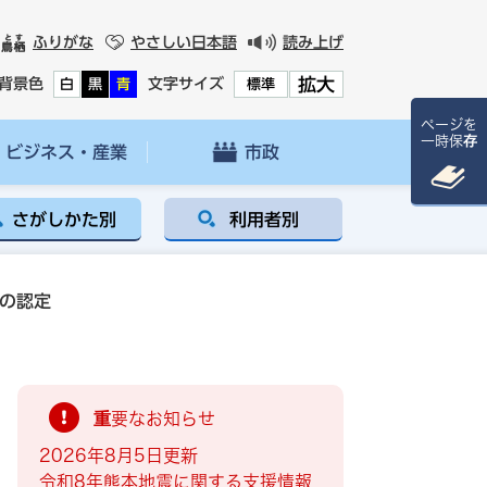
ふりがな
やさしい日本語
読み上げ
拡大
背景色
文字サイズ
白
黒
青
標準
ページを
一時保存
ビジネス・産業
市政
さがしかた別
利用者別
の認定
重要なお知らせ
2026年8月5日更新
令和8年熊本地震に関する支援情報