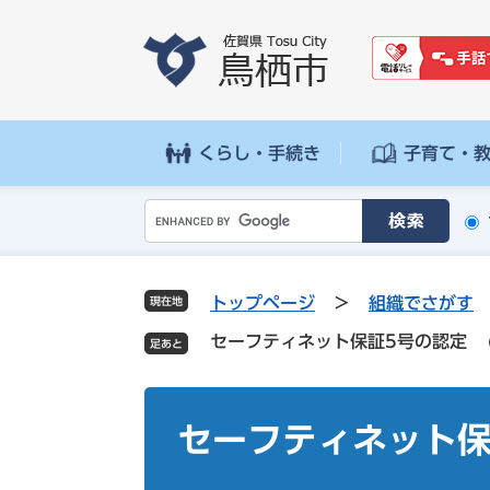
ペ
メ
ー
ニ
ジ
ュ
の
ー
先
を
頭
飛
くらし・手続き
子育て・
で
ば
す
し
G
。
て
o
本
o
文
g
へ
トップページ
>
組織でさがす
現在地
l
セーフティネット保証5号の認定
e
カ
ス
本
タ
文
セーフティネット保
ム
検