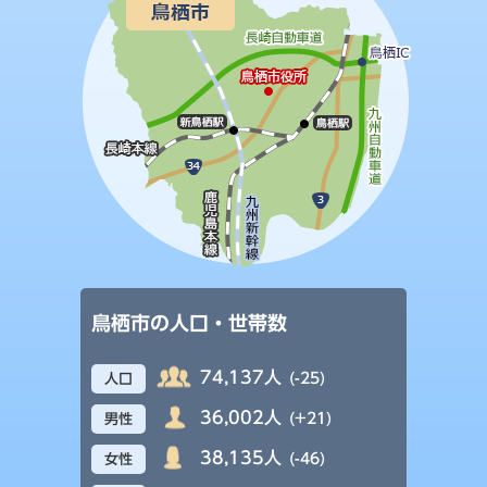
鳥栖市の人口・世帯数
74,137人
(-25)
人口
36,002人
(+21)
男性
38,135人
(-46)
女性