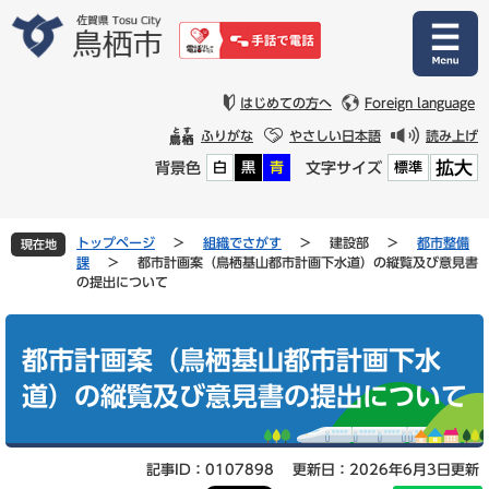
ペ
メ
ー
ニ
ジ
ュ
の
ー
先
を
はじめての方へ
Foreign language
頭
飛
ふりがな
やさしい日本語
読み上げ
で
ば
拡大
背景色
文字サイズ
白
黒
青
標準
す
し
。
て
本
文
トップページ
>
組織でさがす
>
建設部
>
都市整備
現在地
へ
課
>
都市計画案（鳥栖基山都市計画下水道）の縦覧及び意見書
の提出について
本
文
都市計画案（鳥栖基山都市計画下水
道）の縦覧及び意見書の提出について
記事ID：0107898
更新日：2026年6月3日更新