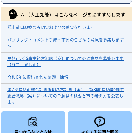
AI（人工知能）は
こんなページをおすすめします
都市計画原案の説明会および公聴会を行います
パブリック・コメント手続～市民の皆さんの意見を募集します
～
鳥栖市水道事業経営戦略（案）についてのご意見を募集します
【終了しました】
令和6年に提出された請願・陳情
第7次鳥栖市総合計画後期基本計画（案）・第3期“鳥栖発”創生
総合戦略（案）についてのご意見の概要と市の考え方を公表し
ます
見つからないときは
よくある質問と回答