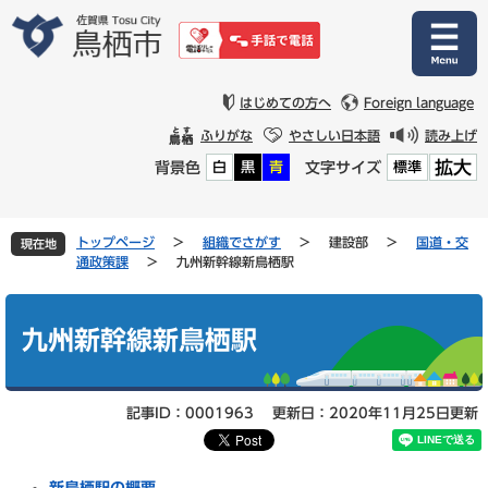
ペ
メ
ー
ニ
ジ
ュ
の
ー
先
を
はじめての方へ
Foreign language
頭
飛
ふりがな
やさしい日本語
読み上げ
で
ば
拡大
背景色
文字サイズ
白
黒
青
標準
す
し
。
て
本
文
トップページ
>
組織でさがす
>
建設部
>
国道・交
現在地
へ
通政策課
>
九州新幹線新鳥栖駅
本
文
九州新幹線新鳥栖駅
記事ID：0001963
更新日：2020年11月25日更新