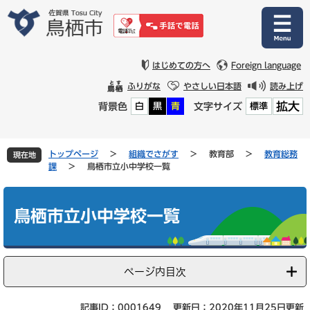
ペ
メ
ー
ニ
ジ
ュ
の
ー
先
を
はじめての方へ
Foreign language
頭
飛
ふりがな
やさしい日本語
読み上げ
で
ば
拡大
背景色
文字サイズ
白
黒
青
標準
す
し
。
て
本
文
トップページ
>
組織でさがす
>
教育部
>
教育総務
現在地
へ
課
>
鳥栖市立小中学校一覧
本
文
鳥栖市立小中学校一覧
ページ内目次
記事ID：0001649
更新日：2020年11月25日更新