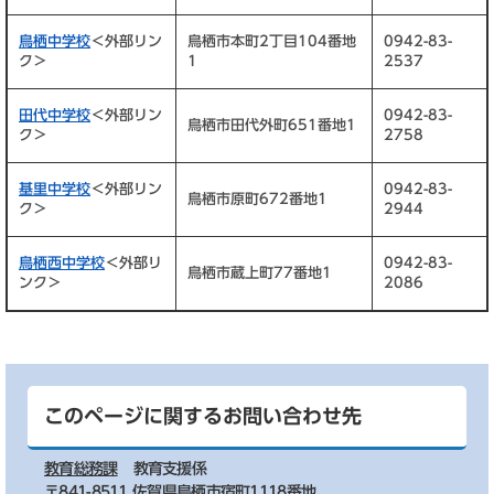
鳥栖中学校
＜外部リン
鳥栖市本町2丁目104番地
0942-83-
ク＞
1
2537
田代中学校
＜外部リン
0942-83-
鳥栖市田代外町651番地1
ク＞
2758
基里中学校
＜外部リン
0942-83-
鳥栖市原町672番地1
ク＞
2944
鳥栖西中学校
＜外部リ
0942-83-
鳥栖市蔵上町77番地1
ンク＞
2086
このページに関するお問い合わせ先
教育総務課
教育支援係
〒841-8511 佐賀県鳥栖市宿町1118番地