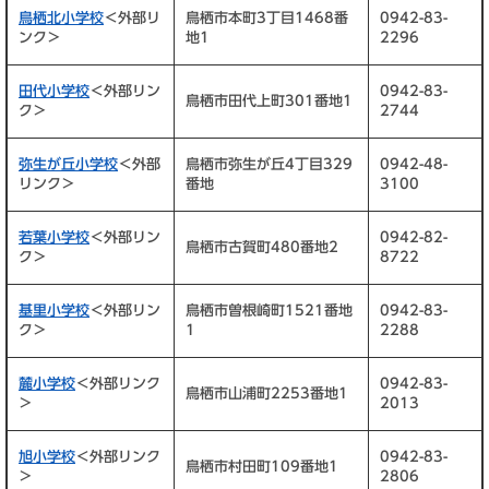
鳥栖北小学校
＜外部リ
鳥栖市本町3丁目1468番
0942-83-
ンク＞
地1
2296
田代小学校
＜外部リン
0942-83-
鳥栖市田代上町301番地1
ク＞
2744
弥生が丘小学校
＜外部
鳥栖市弥生が丘4丁目329
0942-48-
リンク＞
番地
3100
若葉小学校
＜外部リン
0942-82-
鳥栖市古賀町480番地2
ク＞
8722
基里小学校
＜外部リン
鳥栖市曽根崎町1521番地
0942-83-
ク＞
1
2288
麓小学校
＜外部リンク
0942-83-
鳥栖市山浦町2253番地1
＞
2013
旭小学校
＜外部リンク
0942-83-
鳥栖市村田町109番地1
＞
2806