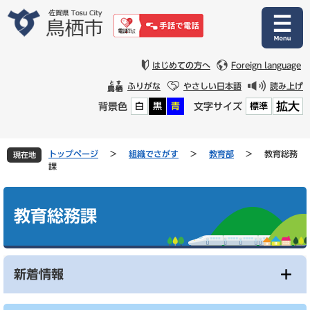
ペ
メ
ー
ニ
ジ
ュ
の
ー
先
を
はじめての方へ
Foreign language
頭
飛
ふりがな
やさしい日本語
読み上げ
で
ば
拡大
背景色
文字サイズ
白
黒
青
標準
す
し
。
て
本
文
トップページ
>
組織でさがす
>
教育部
>
教育総務
現在地
へ
課
本
文
教育総務課
新着情報