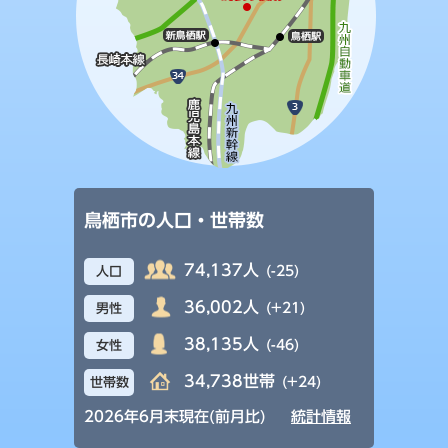
鳥栖市の人口・世帯数
74,137人
(-25)
人口
36,002人
(+21)
男性
38,135人
(-46)
女性
34,738世帯
(+24)
世帯数
2026年6月末現在(前月比)
統計情報