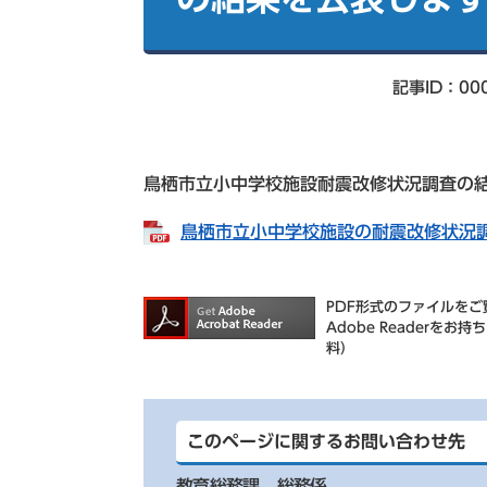
索
記事ID：00
鳥栖市立小中学校施設耐震改修状況調査の
鳥栖市立小中学校施設の耐震改修状況調査
PDF形式のファイルをご覧
Adobe Reader
料）
このページに関するお問い合わせ先
教育総務課
総務係