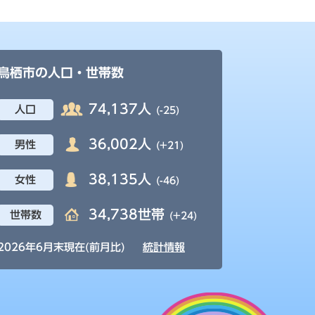
鳥栖市の人口・世帯数
74,137人
人口
(-25)
36,002人
男性
(+21)
38,135人
女性
(-46)
34,738世帯
世帯数
(+24)
2026年6月末現在(前月比)
統計情報