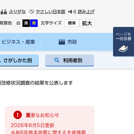
ふりがな
やさしい日本語
読み上げ
拡大
背景色
文字サイズ
白
黒
青
標準
ページを
一時保存
ビジネス・産業
市政
さがしかた別
利用者別
震改修状況調査の結果を公表します
重要なお知らせ
2026年8月5日更新
令和8年熊本地震に関する支援情報