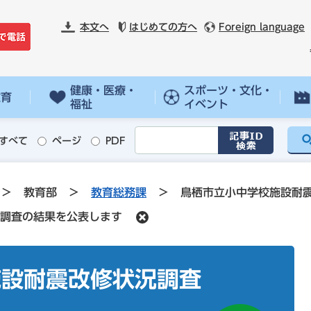
本文へ
はじめての方へ
Foreign language
健康・医療・
スポーツ・文化・
教育
福祉
イベント
すべて
ページ
PDF
>
教育部
>
教育総務課
>
鳥栖市立小中学校施設耐
調査の結果を公表します
施設耐震改修状況調査
す