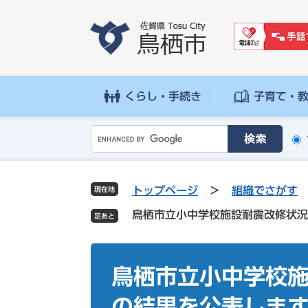
ペ
メ
ー
ニ
ジ
ュ
の
ー
先
を
頭
飛
くらし・手続き
子育て・
で
ば
す
し
G
。
て
o
本
o
文
g
へ
トップページ
>
組織でさがす
現在地
l
鳥栖市立小中学校施設耐震改修状況
e
カ
ス
本
タ
文
鳥栖市立小中学校
ム
検
の結果を公表しま