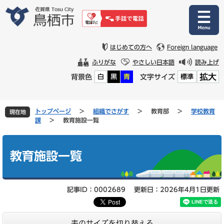
ペ
メ
ー
ニ
ジ
ュ
の
ー
先
を
はじめての方へ
Foreign language
頭
飛
ふりがな
やさしい日本語
読み上げ
で
ば
拡大
背景色
文字サイズ
白
黒
青
標準
す
し
。
て
本
文
トップページ
>
組織でさがす
>
教育部
>
学校教育
現在地
へ
課
>
教育施設一覧
本
文
教育施設一覧
記事ID：0002689
更新日：2026年4月1日更新
表のサイズを切り替える