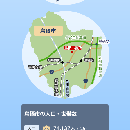
鳥栖市の人口・世帯数
74,137人
(-25)
人口