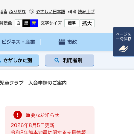
ふりがな
やさしい日本語
読み上げ
拡大
背景色
文字サイズ
白
黒
青
標準
ページを
一時保存
ビジネス・産業
市政
さがしかた別
利用者別
後児童クラブ 入会申請のご案内
重要なお知らせ
2026年8月5日更新
令和8年熊本地震に関する支援情報