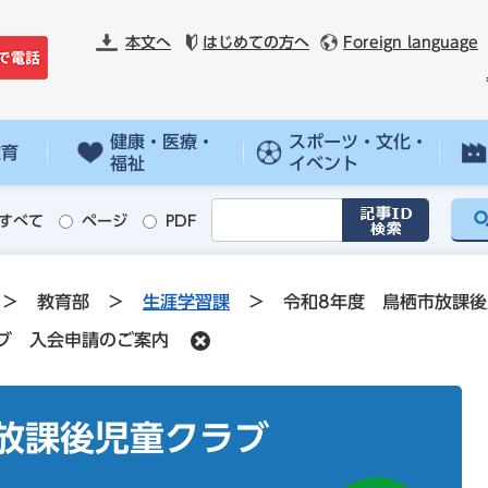
本文へ
はじめての方へ
Foreign language
健康・医療・
スポーツ・文化・
教育
福祉
イベント
すべて
ページ
PDF
>
教育部
>
生涯学習課
>
令和8年度 鳥栖市放課
ブ 入会申請のご案内
市放課後児童クラブ