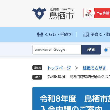
ペ
メ
ー
ニ
ジ
ュ
の
ー
先
を
頭
飛
くらし・手続き
子育て・
で
ば
す
し
G
。
て
o
本
o
文
g
へ
トップページ
>
組織でさがす
現在地
l
令和8年度 鳥栖市放課後児童クラ
e
カ
ス
本
タ
文
令和8年度 鳥栖
ム
検
入会申請のご案内