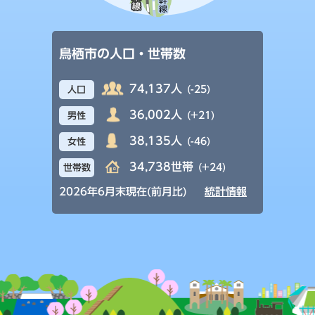
鳥栖市の人口・世帯数
74,137人
(-25)
人口
36,002人
(+21)
男性
38,135人
(-46)
女性
34,738世帯
(+24)
世帯数
2026年6月末現在(前月比)
統計情報