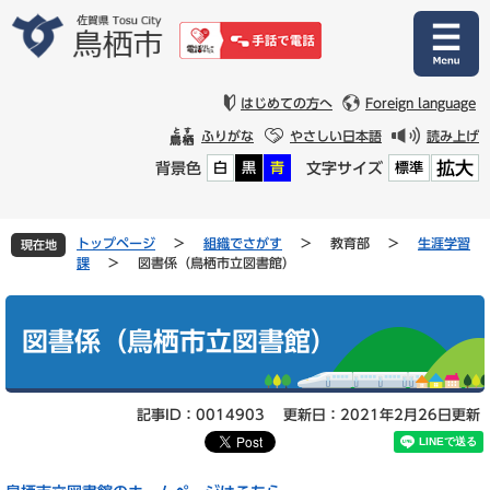
ペ
メ
ー
ニ
ジ
ュ
の
ー
先
を
はじめての方へ
Foreign language
頭
飛
ふりがな
やさしい日本語
読み上げ
で
ば
拡大
背景色
文字サイズ
白
黒
青
標準
す
し
。
て
本
文
トップページ
>
組織でさがす
>
教育部
>
生涯学習
現在地
へ
課
>
図書係（鳥栖市立図書館）
本
文
図書係（鳥栖市立図書館）
記事ID：0014903
更新日：2021年2月26日更新