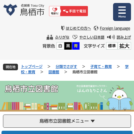
ペ
メ
ー
ニ
ジ
ュ
の
ー
先
を
はじめての方へ
Foreign language
頭
飛
ふりがな
やさしい日本語
読み上げ
で
ば
拡大
背景色
文字サイズ
白
黒
青
標準
す
し
。
て
本
文
トップページ
>
分類でさがす
>
子育て・教育
>
学
現在地
へ
校・教育
>
図書館
>
鳥栖市立図書館
鳥栖市立図書館メニュー
本