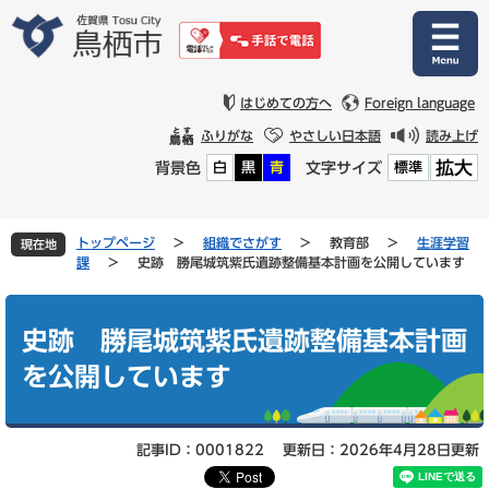
ペ
メ
ー
ニ
ジ
ュ
の
ー
先
を
はじめての方へ
Foreign language
頭
飛
ふりがな
やさしい日本語
読み上げ
で
ば
拡大
背景色
文字サイズ
白
黒
青
標準
す
し
。
て
本
文
トップページ
>
組織でさがす
>
教育部
>
生涯学習
現在地
へ
課
>
史跡 勝尾城筑紫氏遺跡整備基本計画を公開しています
本
文
史跡 勝尾城筑紫氏遺跡整備基本計画
を公開しています
記事ID：0001822
更新日：2026年4月28日更新