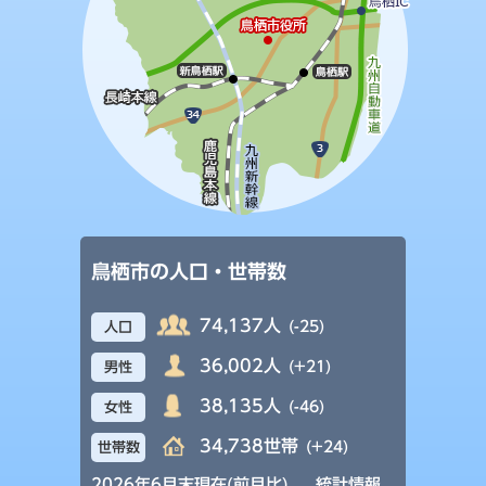
鳥栖市の人口・世帯数
74,137人
(-25)
人口
36,002人
(+21)
男性
38,135人
(-46)
女性
34,738世帯
(+24)
世帯数
2026年6月末現在(前月比)
統計情報