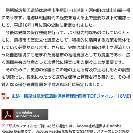
勝尾城筑紫氏遺跡は鳥栖市牛原町・山浦町・河内町の城山山麓一帯
にあります。遺跡は戦国時代の歴史を考える上で重要な城下町遺跡と
して、平成18年1月に国の史跡に指定されました。
今後は史跡の保存整備を行って、より魅力的なものにしていくとと
もに、鳥栖市の歴史文化遺産として、積極的に活用する方策を具体化
していく必要があります。さらに、史跡は城山山麓の里山や渓流とい
った自然環境にも恵まれた鳥栖市の地域資源としても貴重であり、広
く国民共有の財産として次世代に確実に引き継ぐことが重要です。
そのために、史跡の保護とこの地の土地所有及び土地利用との調整
を明確化し、将来にわたって適切な保存と管理を行う目的で、その指
針となる保存管理計画を平成20年3月に策定しました。
史跡 勝尾城筑紫氏遺跡保存管理計画書[PDFファイル／18MB]
PDF形式のファイルをご覧いただく場合には、Adobe社が提供するAdobe
Readerが必要です。
Adobe Readerをお持ちでない方は、バナーのリンク先か