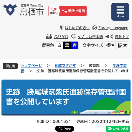
ペ
メ
ー
ニ
ジ
ュ
の
ー
先
を
はじめての方へ
Foreign language
頭
飛
ふりがな
やさしい日本語
読み上げ
で
ば
拡大
背景色
文字サイズ
白
黒
青
標準
す
し
。
て
本
文
トップページ
>
組織でさがす
>
教育部
>
生涯学習
現在地
へ
課
>
史跡 勝尾城筑紫氏遺跡保存管理計画書を公開しています
本
文
史跡 勝尾城筑紫氏遺跡保存管理計画
書を公開しています
記事ID：0001821
更新日：2020年12月2日更新