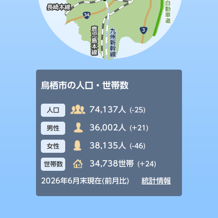
鳥栖市の人口・世帯数
74,137人
(-25)
人口
36,002人
(+21)
男性
38,135人
(-46)
女性
34,738世帯
(+24)
世帯数
2026年6月末現在(前月比)
統計情報